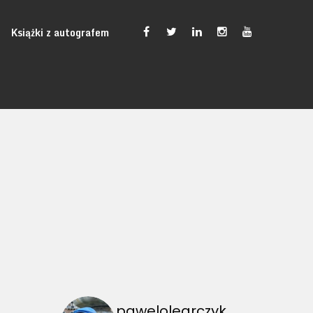
Książki z autografem
pawelolearczyk