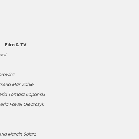
Film & TV
wel
orowicz
yseria Max Zahle
seria Tomasz Kopański
seria Paweł Olearczyk
eria Marcin Solarz