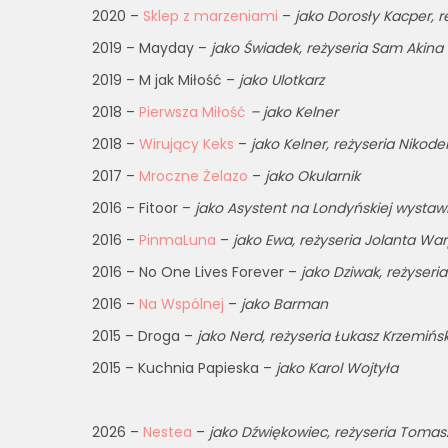
2020 –
Sklep z marzeniami
–
jako Dorosły Kacper, r
2019 – Mayday –
jako Świadek, reżyseria Sam Akina
2019 – M jak Miłość –
jako Ulotkarz
2018 –
Pierwsza Miłość
– jako Kelner
2018 –
Wirujący Keks
–
jako Kelner, reżyseria Niko
2017 –
Mroczne Żelazo
–
jako Okularnik
2016 – Fitoor –
jako Asystent na Londyńskiej wystawi
2016 –
PinmaLuna
–
jako Ewa, reżyseria Jolanta Wa
2016 – No One Lives Forever –
jako Dziwak, reżyser
2016 –
Na Wspólnej
–
jako Barman
2015 – Droga –
jako Nerd, reżyseria Łukasz Krzemińsk
2015 – Kuchnia Papieska –
jako Karol Wojtyła
2026 –
Nestea
–
jako Dźwiękowiec, reżyseria Tomas