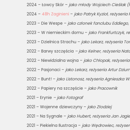
2024 – Łowcy Skór –
jako młody Wojciech Cieślak (fa
2024 –
48h Zaginieni
–
jako Patryk Kyzioł, reżyser
2023 – Die Wespe –
jako członek fanclubu Eddiego, 
2023 – W niemieckim domu –
jako Frankfurtczyk, re
2023 – Dzielnica Strachu –
jako Lekarz, reżyseria T
2022 – Barwy szczęścia
– jako Kelner, reżyseria Nat
2022 – Niewidzialna wojna –
jako Chłopak, reżyseri
2022 – Pasjonaci –
jako Lekarz, reżyseria Artur Dziu
2022 – Bunt! –
jako Listonosz, reżyseria Agnieszka
2022 – Papiery na szczęście –
jako Pracownik
2021 – Erynie
– jako Fotograf
2021 – Wojenne dziewczyny –
jako Złodziej
2021 – Na Sygnale –
jako Hubert, reżyseria Jan Jagie
2021 – Piekielna Ilustracja –
jako Wędrowiec, reżyse