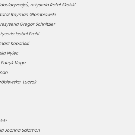
bularyzacja), reżyseria Rafał Skalski
ia Rafał Reyman Głombiowski
reżyseria Gregor Schnitzler
żyseria Isabel Prahl
omasz Kopański
alia Nylec
a Patryk Vega
rman
 Wróblewska-Łuczak
lski
ria Joanna Salamon