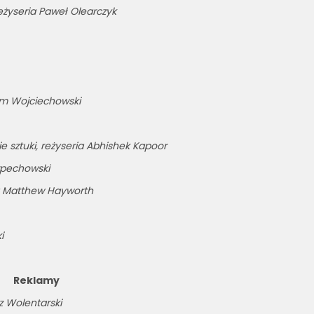
eżyseria Paweł Olearczyk
dem Wojciechowski
e sztuki, reżyseria Abhishek Kapoor
rpechowski
ia Matthew Hayworth
i
Reklamy
z Wolentarski