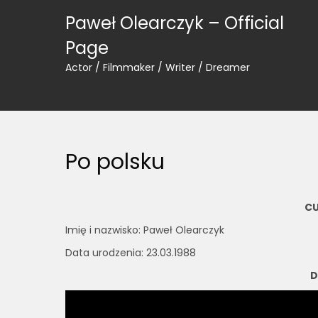
Skip
Paweł Olearczyk – Official
to
content
Page
Actor / Filmmaker / Writer / Dreamer
Po polsku
CU
Imię i nazwisko: Paweł Olearczyk
Data urodzenia: 23.03.1988
D