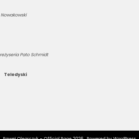
ek Nowakowski
r
eżyseria Pato Schmidt
Teledyski
Paweł Olearczyk – Official Page 2026 . Powered by WordPress