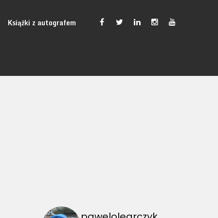
Książki z autografem
pawelolearczyk