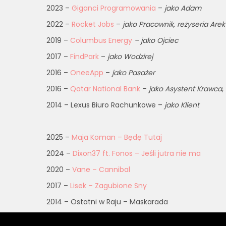
2023 –
Giganci Programowania
–
jako Adam
2022 –
Rocket Jobs
–
jako Pracownik, reżyseria Ar
2019 –
Columbus Energy
– jako Ojciec
2017 –
FindPark
–
jako Wodzirej
2016 –
OneeApp
–
jako Pasażer
2016 –
Qatar National Bank
–
j
ako Asystent Krawca
,
2014 – Lexus Biuro Rachunkowe –
jako Klient
2025 –
Maja Koman – Będę Tutaj
2024 –
Dixon37 ft. Fonos – Jeśli jutra nie ma
2020 –
Vane – Cannibal
2017 –
Lisek – Zagubione Sny
2014 – Ostatni w Raju – Maskarada